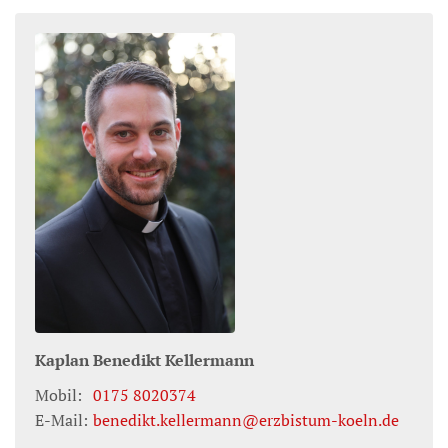
Kaplan
Benedikt
Kellermann
Mobil:
0175 8020374
E-Mail:
benedikt.kellermann@erzbistum-koeln.de