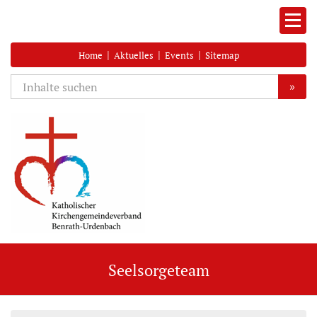
|
|
|
Home
Aktuelles
Events
Sitemap
»
Seelsorgeteam