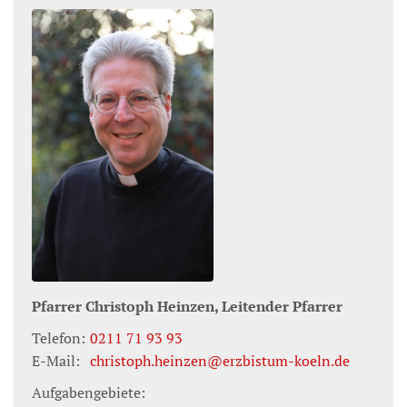
Pfarrer
Christoph
Heinzen,
Leitender Pfarrer
Telefon:
0211 71 93 93
E-Mail:
christoph.heinzen@erzbistum-koeln.de
Aufgabengebiete: