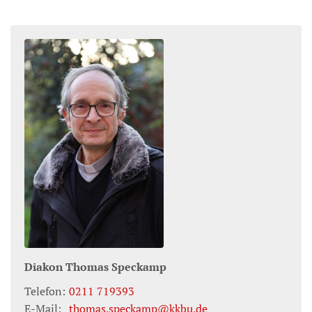
Diakon
Thomas
Speckamp
Telefon:
0211 719393
E-Mail:
thomas.speckamp@kkbu.de