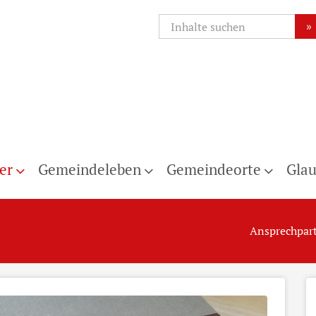
»
er
Gemeindeleben
Gemeindeorte
Glau
Ansprechpar