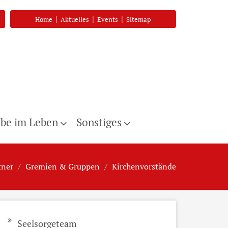
|
|
|
Home
Aktuelles
Events
Sitemap
be im Leben
Sonstiges
tner
Gremien & Gruppen
Kirchenvorstände
Seelsorgeteam