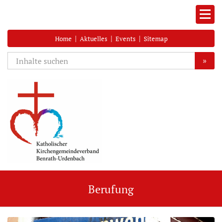
|
|
|
Home
Aktuelles
Events
Sitemap
»
Berufung