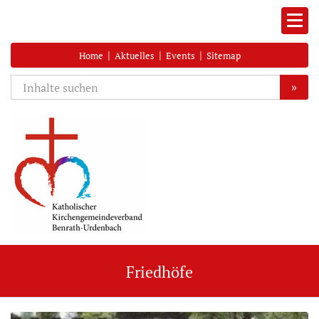
|
|
|
Home
Aktuelles
Events
Sitemap
»
Friedhöfe